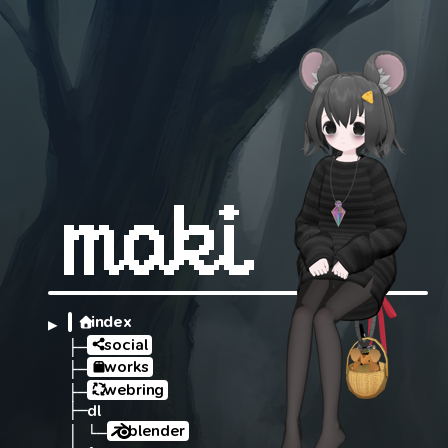
index
▶ 
social
├─
works
├─
webring
├─
├─
dl
blender
│ └─