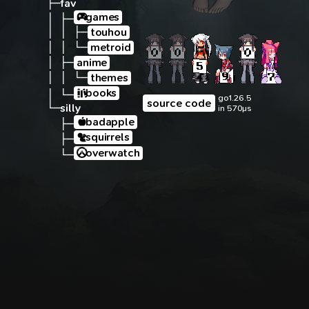
├─
fav
games
│ ├─
│ │ ├─
touhou
│ │ └─
metroid
│ ├─
anime
│ │ └─
themes
books
│ └─
go1.26.5
source code
└─
silly
in 570µs
badapple
  ├─
squirrels
  ├─
overwatch
  └─